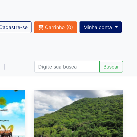
Cadastre-se
Carrinho (
0
)
Minha conta
Buscar