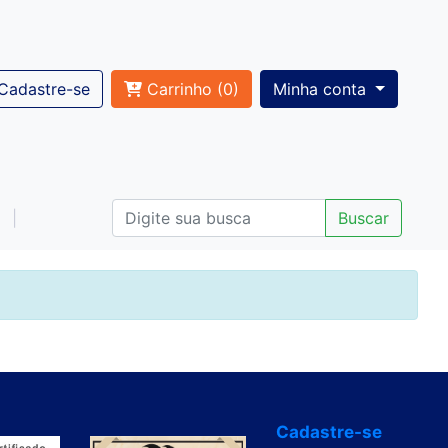
Cadastre-se
Carrinho (
0
)
Minha conta
Buscar
Cadastre-se