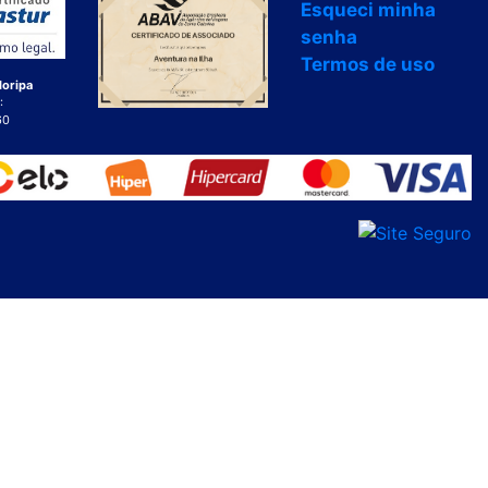
Esqueci minha
senha
Termos de uso
loripa
:
60