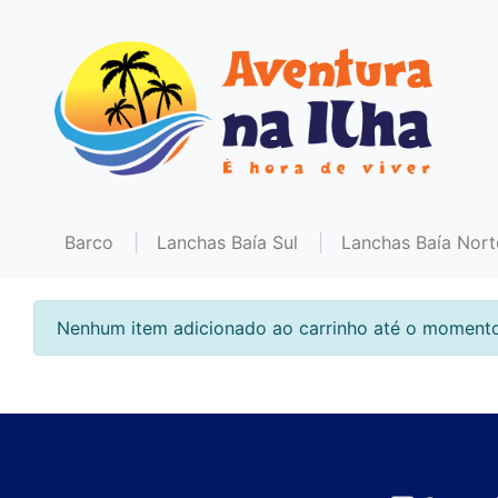
Barco
Lanchas Baía Sul
Lanchas Baía Nort
Nenhum item adicionado ao carrinho até o momento